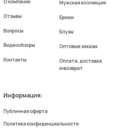
Контакты:
Телефон: +7 (960) 506-88-65
Почта: sstil37@mail.ru
Оставить заявку
ИП Бабанов Антон Андреевич
ОГРНИП: 320370200035310
ИНН: 371119713525
г. Иваново