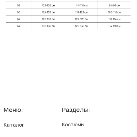
О компании
Мужская коллекция
Отзывы
Брюки
Вопросы
Блузы
Видеообзоры
Оптовые заказы
Контакты
Оплата, доставка
и⦁возврат
Информация:
Публичная оферта
Политика конфиденциальности
Согласие на обработку персональных данных
Согласие на рекламу и⦁звонки